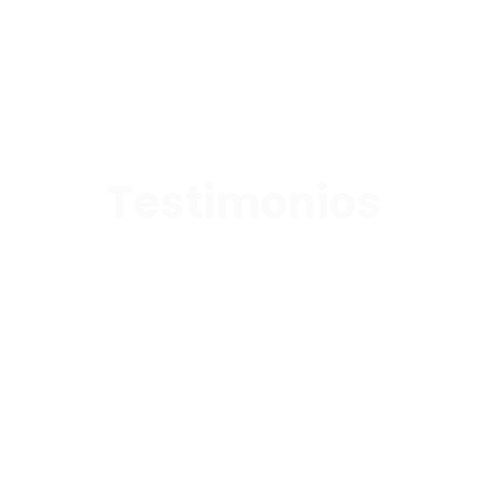
Testimonios
Lo dicen quienes ya lo
vivieron: